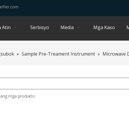
rifier.com
 Atin
Serbisyo
Media
Mga Kaso
M
gsubok
»
Sample Pre-Treament Instrument
»
Microwave D
tang mga produkto