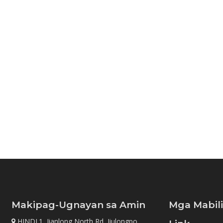
Makipag-Ugnayan sa Amin
Mga Mabil
HINDI.1, Jianlong North Rd, Jiulongpo
