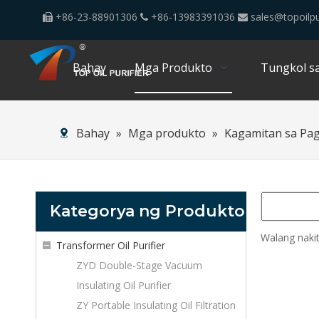
+86-23-88901306
+86-13983391036
sales@topoilpu



Bahay
Mga Produkto
Tungkol sa
Bahay
»
Mga produkto
»
Kagamitan sa Pa
Kategorya ng Produkto
Walang naki
Transformer Oil Purifier
ZYD Double-Stage Vacuum
Insulating Oil Purifier
ZY Portable Insulating Oil Filtration