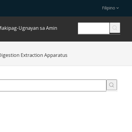
Filipino
akipag-Ugnayan sa Amin
igestion Extraction Apparatus