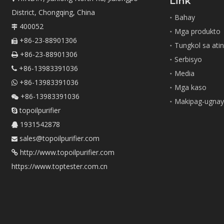
Link
District, Chongqing, China
Bahay
400052

Mga produkto
+86-23-88901306

Tungkol sa ati
+86-23-88901306

Serbisyo
+86-13983391036

Media
+86-13983391036

Mga kaso
+86-13983391036

Makipag-ugnay
topoilpurifier

1931542878

sales@topoilpurifier.com

http://www.topoilpurifier.com

https://www.toptester.com.cn