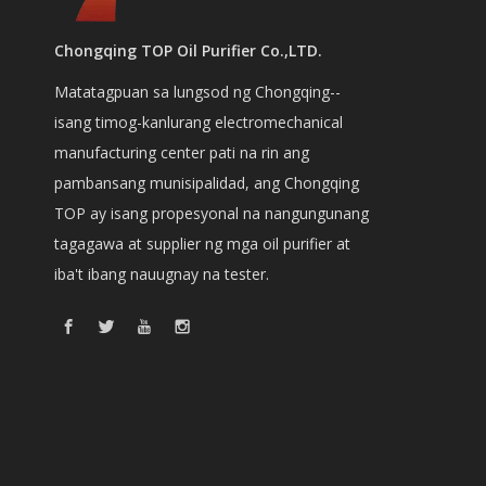
Chongqing TOP Oil Purifier Co.,LTD.
Matatagpuan sa lungsod ng Chongqing--
isang timog-kanlurang electromechanical
manufacturing center pati na rin ang
pambansang munisipalidad, ang Chongqing
TOP ay isang propesyonal na nangungunang
tagagawa at supplier ng mga oil purifier at
iba't ibang nauugnay na tester.