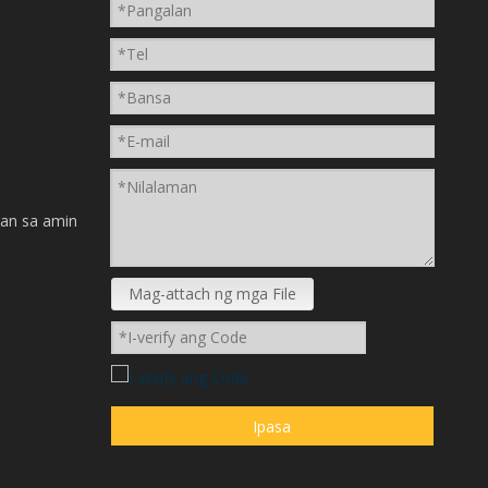
n
an sa amin
Mag-attach ng mga File
Ipasa