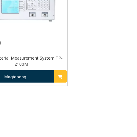
aterial Measurement System TP-
2100M
Magtanong