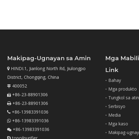
Makipag-Ugnayan sa Amin
Mga Mabil
HINDI.1, Jianlong North Rd, Jiulongpo

Link
District, Chongqing, China
Bahay
400052

Mga produkto
+86-23-88901306

Tungkol sa ati
+86-23-88901306

Serbisyo
+86-13983391036

Media
+86-13983391036

Mga kaso
+86-13983391036

Makipag-ugnay
topoilpurifier
