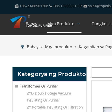
+86-23-88901306
+86-13983391036
sales@topoilpu



Bahay
Mga Produkto
Tungkol sa
Bahay
»
Mga produkto
»
Kagamitan sa Pa
Kategorya ng Produkto
Transformer Oil Purifier
ZYD Double-Stage Vacuum
Insulating Oil Purifier
ZY Portable Insulating Oil Filtration