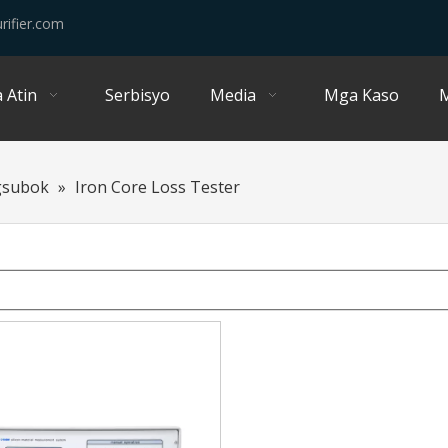
rifier.com
 Atin
Serbisyo
Media
Mga Kaso
M
gsubok
»
Iron Core Loss Tester