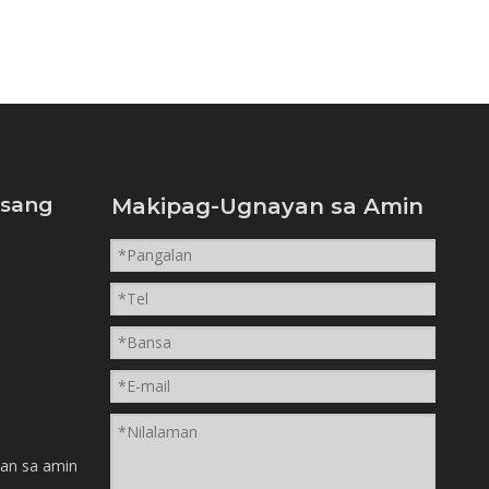
isang
Makipag-Ugnayan sa Amin
n
an sa amin