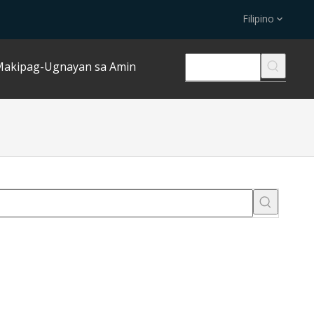
Filipino
akipag-Ugnayan sa Amin