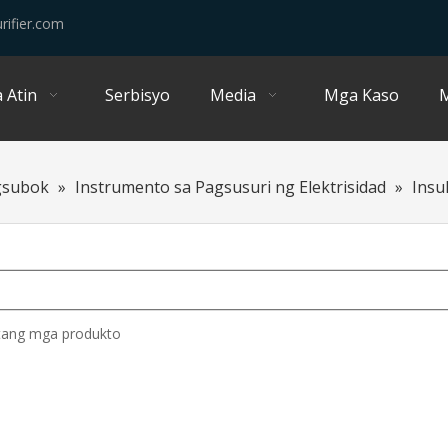
rifier.com
 Atin
Serbisyo
Media
Mga Kaso
M
gsubok
»
Instrumento sa Pagsusuri ng Elektrisidad
»
Insu
tang mga produkto