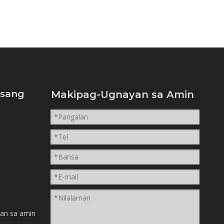
isang
Makipag-Ugnayan sa Amin
n
an sa amin