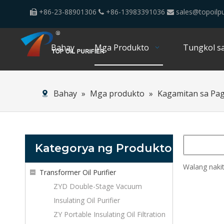
+86-23-88901306
+86-13983391036
sales@topoilpu



Bahay
Mga Produkto
Tungkol sa
Bahay
»
Mga produkto
»
Kagamitan sa Pa
Kategorya ng Produkto
Walang naki
Transformer Oil Purifier
ZYD Double-Stage Vacuum
Insulating Oil Purifier
ZY Portable Insulating Oil Filtration