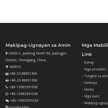
Makipag-Ugnayan sa Amin
Mga Mabil
HINDI.1, Jianlong North Rd, Jiulongpo

Link
District, Chongqing, China
Bahay
400052

Mga produkto
+86-23-88901306

Tungkol sa ati
+86-23-88901306

Serbisyo
+86-13983391036

Media
+86-13983391036

Mga kaso
+86-13983391036

Makipag-ugnay
topoilpurifier
