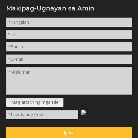
Makipag-Ugnayan sa Amin
Mag-attach ng mga File
Ipasa