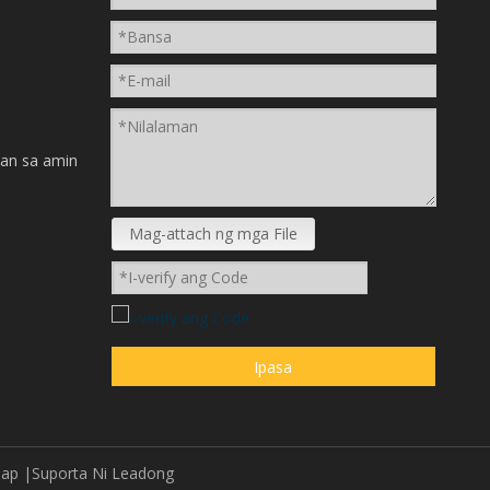
n
an sa amin
Mag-attach ng mga File
Ipasa
map
|Suporta Ni
Leadong