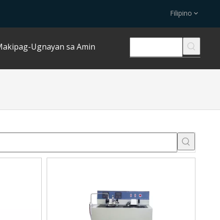
Filipino
akipag-Ugnayan sa Amin