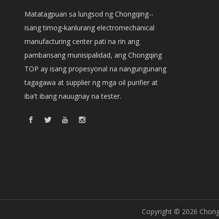
Matatagpuan sa lungsod ng Chongqing--
isang timog-kanlurang electromechanical
manufacturing center pati na rin ang
pambansang munisipalidad, ang Chongqing
TOP ay isang propesyonal na nangungunang
tagagawa at supplier ng mga oil purifier at
iba't ibang nauugnay na tester.
Copyright ©
2026
Chongq