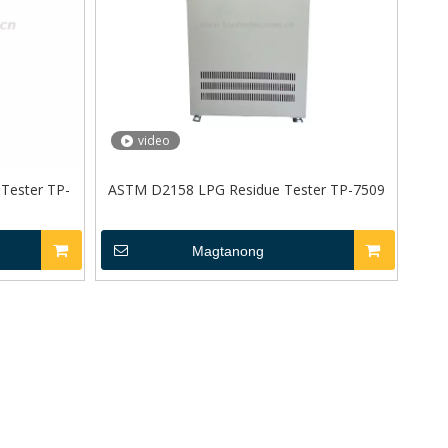
video
Tester TP-
ASTM D2158 LPG Residue Tester TP-7509
Magtanong