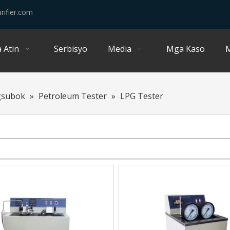
rifier.com
 Atin
Serbisyo
Media
Mga Kaso
M
gsubok
»
Petroleum Tester
»
LPG Tester