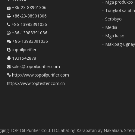
Mga produkto
+86-23-88901306

Tungkol sa ati
+86-23-88901306

Serbisyo
+86-13983391036

Media
+86-13983391036

Mga kaso
+86-13983391036

Makipag-ugnay
topoilpurifier

1931542878

sales@topoilpurifier.com

http://www.topoilpurifier.com

https://www.toptester.com.cn
ing TOP Oil Purifier Co.,LTD.Lahat ng Karapatan ay Nakalaan.
Site