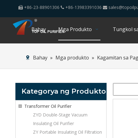
+86-23-88901306
+86-13983391036
sales@topoilpu



Bahay
Mga Produkto
Tungkol sa
Bahay
»
Mga produkto
»
Kagamitan sa Pa
Kategorya ng Produkto
Transformer Oil Purifier
ZYD Double-Stage Vacuum
Insulating Oil Purifier
ZY Portable Insulating Oil Filtration