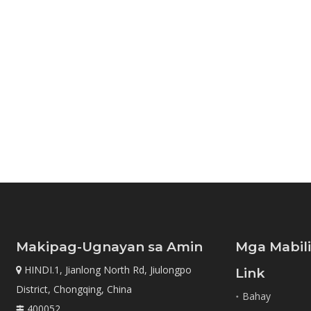
Makipag-Ugnayan sa Amin
Mga Mabil
HINDI.1, Jianlong North Rd, Jiulongpo

Link
District, Chongqing, China
Bahay
400052
