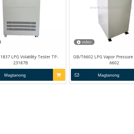
video
837 LPG Volatility Tester TP-
GB/T6602 LPG Vapor Pressure 
23187B
6602
Magtanong
Magtanong